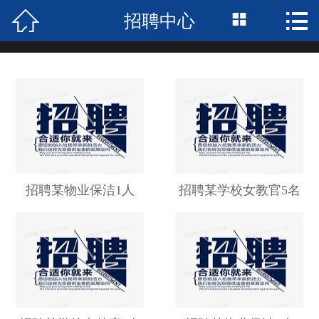



招聘中心
首页

关于我们
服务项目
招聘中心
合作案例
招聘某物业保洁1人
招聘某学校女教官5名
荣誉资质
新闻中心
企业风采
联系我们