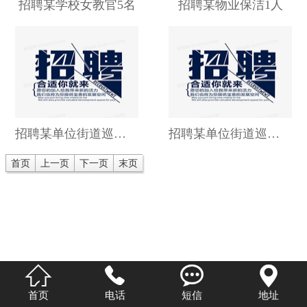
招聘某学校女教官5名
招聘某物业保洁1人
招聘某单位街道巡逻队员（辅警）
招聘某单位街道巡逻队员（辅警）
首页
上一页
下一页
末页




首页
电话
短信
地址