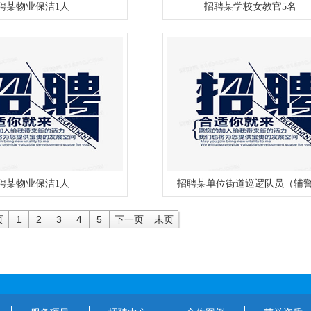
聘某物业保洁1人
招聘某学校女教官5名
聘某物业保洁1人
招聘某单位街道巡逻队员（辅
页
1
2
3
4
5
下一页
末页