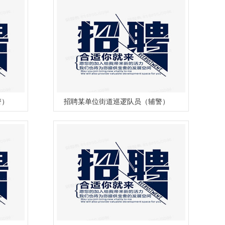
警）
招聘某单位街道巡逻队员（辅警）