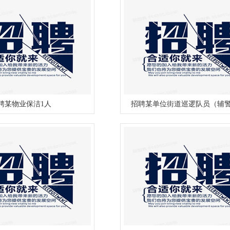
聘某物业保洁1人
招聘某单位街道巡逻队员（辅