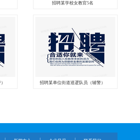
招聘某学校女教官5名
警）
招聘某单位街道巡逻队员（辅警）