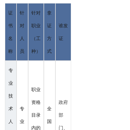
证
针
针对
拿
书
对
职业
证
谁发
名
人
（工
方
证
称
员
种）
式
专
业
职业
技
资格
政府
术
专
全
目录
部
人
业
国
内的
门、