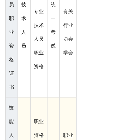
员
技
统
专业
有关
职
术
一
技术
行业
业
人
考
人员
协会
资
员
试
职业
学会
格
资格
证
书
技
能
职业
人
资格
职业