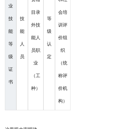
业
目录
会培
技
技
等
外技
训评
能
能
级
能人
价组
等
人
认
员职
织
级
员
定
业
（统
证
（工
称评
书
种）
价机
构）