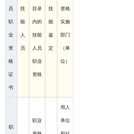
员
技
目录
技
资格
职
能
内的
能
实施
业
人
技能
鉴
部门
资
员
人员
定
（单
格
职业
位）
证
资格
书
用人
职业
单位
职
资格
和社