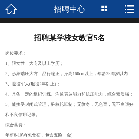



招聘中心
首页

关于我们
招聘某学校女教官5名
服务项目
岗位要求：
招聘中心
1、限女性，大专及以上学历；
合作案例
2、形象端庄大方，品行端正，身高160cm以上，年龄35周岁以内；
3、退役军人(服役2年以上)；
荣誉资质
4、具备一定的组织训练、沟通表达能力和抗压能力，综合素质强；
新闻中心
5、能接受封闭式管理，驻校轮班制；无纹身，无色盲，无不良嗜好
和不良信用记录。
企业风采
综合薪资：
联系我们
年薪8-10W(包食宿，包含五险一金)