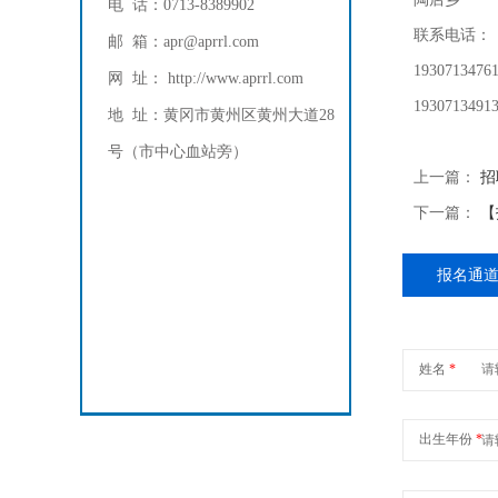
电 话：0713-8389902
联系电话：
邮 箱：apr@aprrl.com
19307134
网 址： http://www.aprrl.com
19307134
地 址：黄冈市黄州区黄州大道28
号（市中心血站旁）
上一篇：
招
下一篇：
【
报名通
姓名
*
出生年份
*