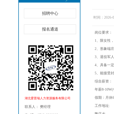
招聘中心
时间：2026-05-
报名通道
岗位要求：
1、限女性
2、形象端庄
3、退役军人
4、具备一
5、能接受
综合薪资：
年薪8-10
假期：月休6
湖北爱普瑞人力资源服务有限公司
工作地址:
联系人： 樊经理
陶店乡