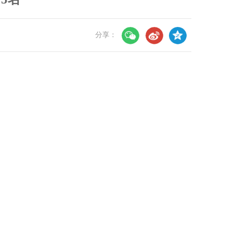
分享：
。