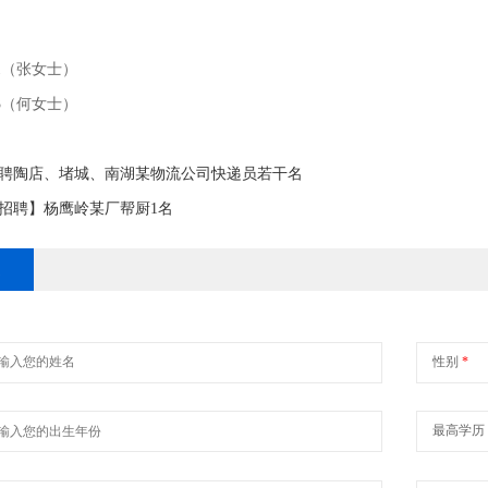
761（张女士）
913（何女士）
聘陶店、堵城、南湖某物流公司快递员若干名
招聘】杨鹰岭某厂帮厨1名
道
性别
*
最高学